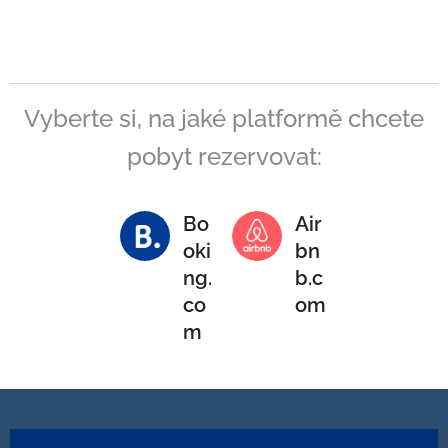
Vyberte si, na jaké platformě chcete
pobyt rezervovat:
Bo
Air
oki
bn
ng.
b.c
co
om
m