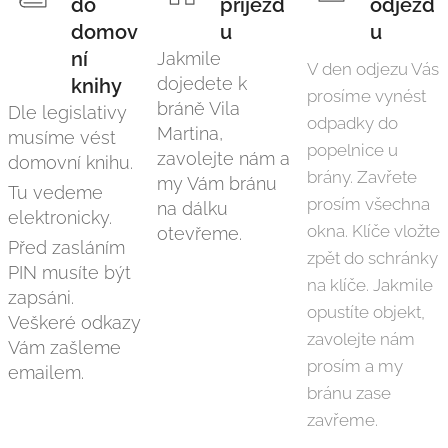
do
příjezd
odjezd
domov
u
u
ní
Jakmile
V den odjezu Vás
dojedete k
knihy
prosíme vynést
bráně Vila
Dle legislativy
odpadky do
Martina,
musíme vést
popelnice u
zavolejte nám a
domovní knihu.
brány. Zavřete
my Vám bránu
Tu vedeme
prosím všechna
na dálku
elektronicky.
okna. Klíče vložte
otevřeme.
Před zasláním
zpět do schránky
PIN musíte být
na klíče. Jakmile
zapsáni.
opustíte objekt,
Veškeré odkazy
zavolejte nám
Vám zašleme
prosím a my
emailem.
bránu zase
zavřeme.