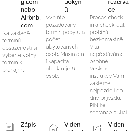
g.com
pokyn
rezerva
nebo
ů
ce
Airbnb.
Vyplňte
Proces check-
požadovaný
in a check-out
com
termín pobytu a
probíhá
Na základě
počet
bezkontaktně.
termínů
ubytovaných
Vilu
obsazenosti si
osob. Maximáln
nepředáváme
vyberte volný
í kapacita
osobně.
termín k
objektu je 6
Veškeré
pronájmu.
osob.
instrukce Vám
zašleme
nejpozději do
dne příjezdu.
PIN ke
schránce s klíči
Zápis
V den
V den