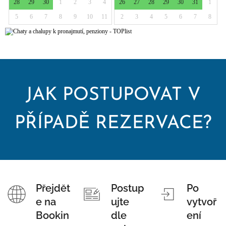
JAK POSTUPOVAT V
PŘÍPADĚ REZERVACE?
Přejdět
Postup
Po
e na
ujte
vytvoř
Bookin
dle
ení